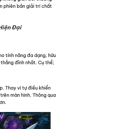
 phiên bản giải trí chất
Hiện Đại
ho tính năng đa dạng, hữu
 thắng đỉnh nhất. Cụ thể;
p. Thay vì tự điều khiển
 trên màn hình. Thông qua
ơn.