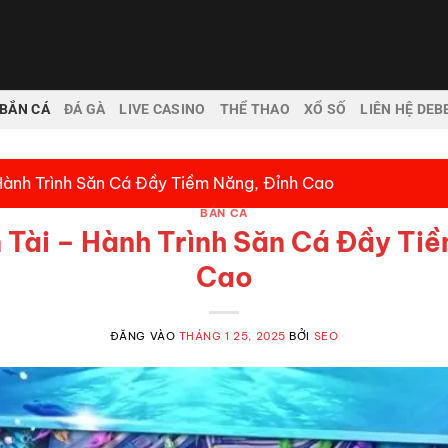
BẮN CÁ
ĐÁ GÀ
LIVE CASINO
THỂ THAO
XỔ SỐ
LIÊN HỆ DEB
Hành Trình Săn Cá Đầy Tiềm Năng, Đỉnh Cao
BẮN CÁ
 Tài – Hành Trình Săn Cá Đầy Tiề
Cao
ĐĂNG VÀO
THÁNG 1 25, 2025
BỞI
SEO