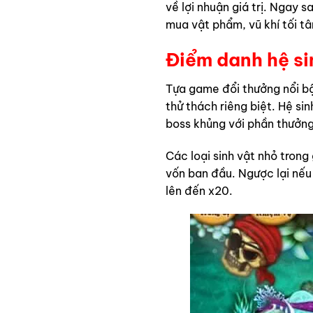
về lợi nhuận giá trị. Ngay 
mua vật phẩm, vũ khí tối t
Điểm danh hệ sin
Tựa game đổi thưởng nổi bậ
thử thách riêng biệt. Hệ si
boss khủng với phần thưởng 
Các loại sinh vật nhỏ tron
vốn ban đầu. Ngược lại nếu
lên đến x20.