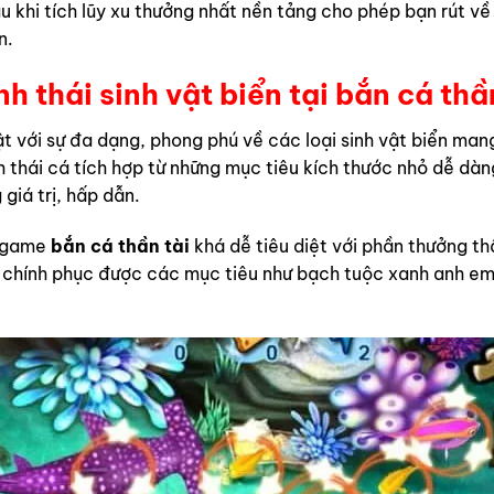
sau khi tích lũy xu thưởng nhất nền tảng cho phép bạn rút v
ân.
h thái sinh vật biển tại bắn cá thầ
t với sự đa dạng, phong phú về các loại sinh vật biển mang
nh thái cá tích hợp từ những mục tiêu kích thước nhỏ dễ dà
giá trị, hấp dẫn.
g game
bắn cá thần tài
khá dễ tiêu diệt với phần thưởng 
 chính phục được các mục tiêu như bạch tuộc xanh anh em s