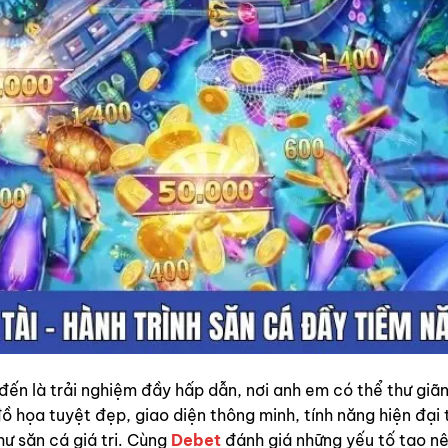
ến là trải nghiệm đầy hấp dẫn, nơi anh em có thể thư giãn,
đồ họa tuyệt đẹp, giao diện thông minh, tính năng hiện đại
ư săn cá giá trị. Cùng
Debet
đánh giá những yếu tố tạo n