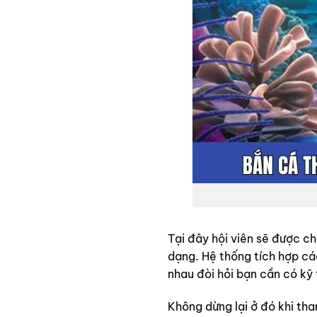
Tại đây hội viên sẽ được c
dạng. Hệ thống tích hợp cá
nhau đòi hỏi bạn cần có kỹ 
Không dừng lại ở đó khi th