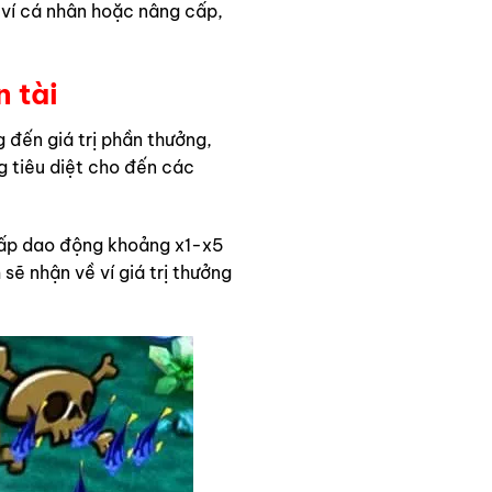
ề ví cá nhân hoặc nâng cấp,
n tài
 đến giá trị phần thưởng,
ng tiêu diệt cho đến các
thấp dao động khoảng x1-x5
ẽ nhận về ví giá trị thưởng