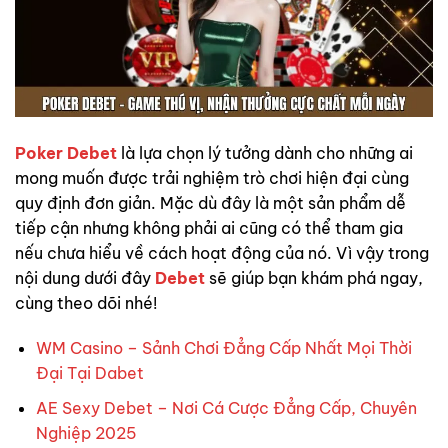
Poker Debet
là lựa chọn lý tưởng dành cho những ai
mong muốn được trải nghiệm trò chơi hiện đại cùng
quy định đơn giản. Mặc dù đây là một sản phẩm dễ
tiếp cận nhưng không phải ai cũng có thể tham gia
nếu chưa hiểu về cách hoạt động của nó. Vì vậy trong
nội dung dưới đây
Debet
sẽ giúp bạn khám phá ngay,
cùng theo dõi nhé!
WM Casino – Sảnh Chơi Đẳng Cấp Nhất Mọi Thời
Đại Tại Dabet
AE Sexy Debet – Nơi Cá Cược Đẳng Cấp, Chuyên
Nghiệp 2025