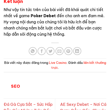
Kết luận
Như vậy tin tức trên của bài viết đã khái quát chi tiết
nhất về game
Poker Debet
đến cho anh em đam mê.
Hy vọng nội dung của chúng tôi là hữu ích để bạn
nhanh chóng nắm bắt luật chơi và bắt đầu ván cược
hấp dẫn sôi động cùng hệ thống.
Bài viết này được đăng trong
Live Casino
. Đánh dấu
liên kết thường
trực
.
SEO
Đá Gà Cựa Sắt – Sức Hấp
AE Sexy Debet – Nơi Cá