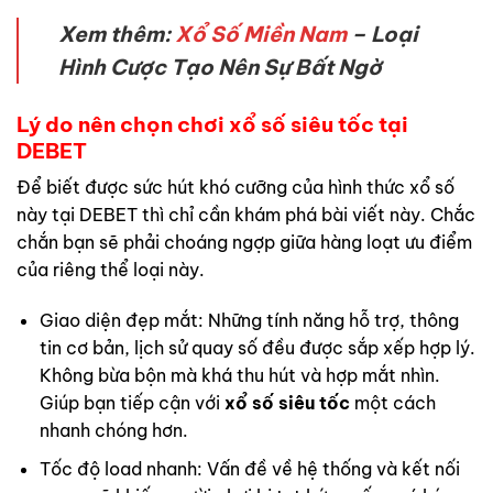
Xem thêm:
Xổ Số Miền Nam
– Loại
Hình Cược Tạo Nên Sự Bất Ngờ
Lý do nên chọn chơi xổ số siêu tốc tại
DEBET
Để biết được sức hút khó cưỡng của hình thức xổ số
này tại DEBET thì chỉ cần khám phá bài viết này. Chắc
chắn bạn sẽ phải choáng ngợp giữa hàng loạt ưu điểm
của riêng thể loại này.
Giao diện đẹp mắt: Những tính năng hỗ trợ, thông
tin cơ bản, lịch sử quay số đều được sắp xếp hợp lý.
Không bừa bộn mà khá thu hút và hợp mắt nhìn.
Giúp bạn tiếp cận với
xổ số siêu tốc
một cách
nhanh chóng hơn.
Tốc độ load nhanh: Vấn đề về hệ thống và kết nối