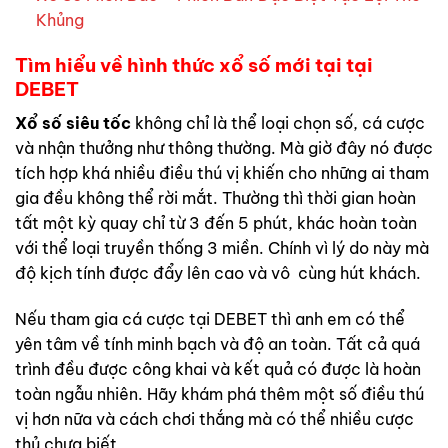
Khủng
Tìm hiểu về hình thức xổ số mới tại tại
DEBET
Xổ số siêu tốc
không chỉ là thể loại chọn số, cá cược
và nhận thưởng như thông thường. Mà giờ đây nó được
tích hợp khá nhiều điều thú vị khiến cho những ai tham
gia đều không thể rời mắt. Thường thì thời gian hoàn
tất một kỳ quay chỉ từ 3 đến 5 phút, khác hoàn toàn
với thể loại truyền thống 3 miền. Chính vì lý do này mà
độ kịch tính được đẩy lên cao và vô cùng hút khách.
Nếu tham gia cá cược tại DEBET thì anh em có thể
yên tâm về tính minh bạch và độ an toàn. Tất cả quá
trình đều được công khai và kết quả có được là hoàn
toàn ngẫu nhiên. Hãy khám phá thêm một số điều thú
vị hơn nữa và cách chơi thắng mà có thể nhiều cược
thủ chưa biết