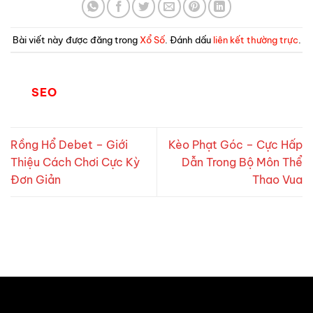
Bài viết này được đăng trong
Xổ Số
. Đánh dấu
liên kết thường trực
.
SEO
Rồng Hổ Debet – Giới
Kèo Phạt Góc – Cực Hấp
Thiệu Cách Chơi Cực Kỳ
Dẫn Trong Bộ Môn Thể
Đơn Giản
Thao Vua