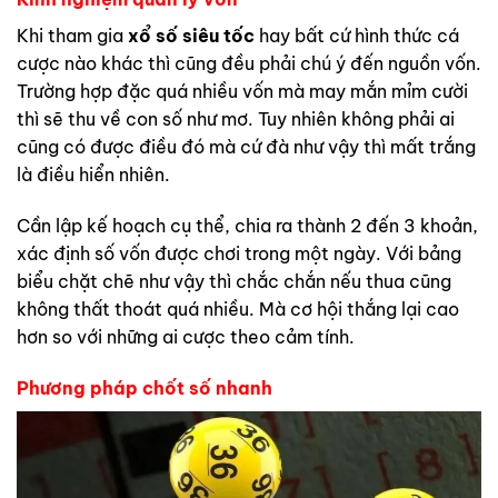
Khi tham gia
xổ số siêu tốc
hay bất cứ hình thức cá
cược nào khác thì cũng đều phải chú ý đến nguồn vốn.
Trường hợp đặc quá nhiều vốn mà may mắn mỉm cười
thì sẽ thu về con số như mơ. Tuy nhiên không phải ai
cũng có được điều đó mà cứ đà như vậy thì mất trắng
là điều hiển nhiên.
Cần lập kế hoạch cụ thể, chia ra thành 2 đến 3 khoản,
xác định số vốn được chơi trong một ngày. Với bảng
biểu chặt chẽ như vậy thì chắc chắn nếu thua cũng
không thất thoát quá nhiều. Mà cơ hội thắng lại cao
hơn so với những ai cược theo cảm tính.
Phương pháp chốt số nhanh