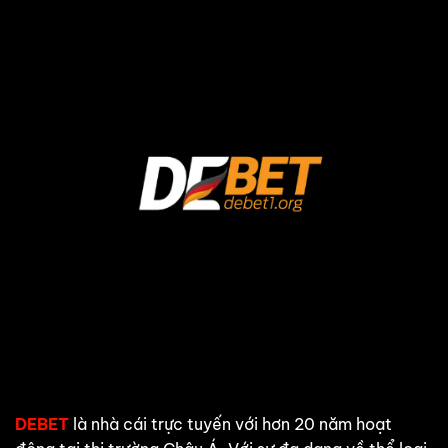
DEBET
là nhà cái trực tuyến với hơn 20 năm hoạt