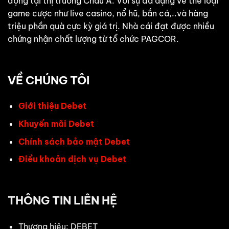
động tại thị trường Châu Á. Với sự đa dạng về thể loại
game cược như live casino, nổ hũ, bắn cá,..và hàng
triệu phần quà cực kỳ giá trị. Nhà cái đạt được nhiều
chứng nhận chất lượng từ tổ chức PAGCOR.
VỀ CHÚNG TÔI
Giới thiệu Debet
Khuyến mãi Debet
Chính sách bảo mật Debet
Điều khoản dịch vụ Debet
THÔNG TIN LIÊN HỆ
Thương hiệu: DEBET